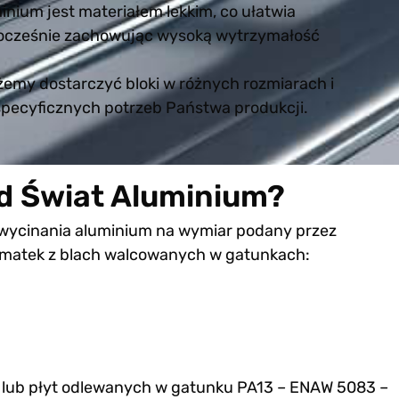
inium jest materiałem lekkim, co ułatwia
dnocześnie zachowując wysoką wytrzymałość
emy dostarczyć bloki w różnych rozmiarach i
specyficznych potrzeb Państwa produkcji.
d Świat Aluminium?
 wycinania aluminium na wymiar podany przez
ormatek z blach walcowanych w gatunkach:
w lub płyt odlewanych w gatunku PA13 – ENAW 5083 –