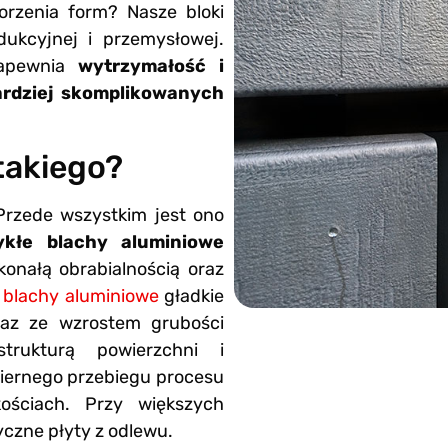
rzenia form? Nasze bloki
ukcyjnej i przemysłowej.
 zapewnia
wytrzymałość i
ardziej skomplikowanych
takiego?
Przede wszystkim jest ono
kłe blachy aluminiowe
skonałą obrabialnością oraz
b
blachy aluminiowe
gładkie
az ze wzrostem grubości
trukturą powierzchni i
miernego przebiegu procesu
ościach. Przy większych
yczne płyty z odlewu.