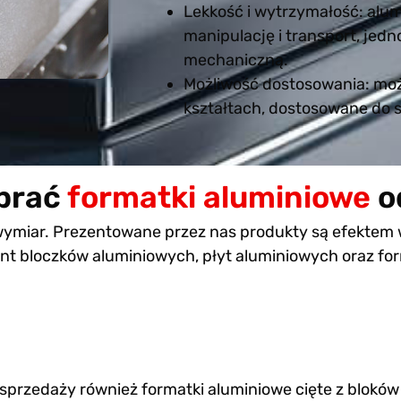
Lekkość i wytrzymałość: alum
manipulację i transport, je
mechaniczną.
Możliwość dostosowania: moż
kształtach, dostosowane do 
brać
formatki aluminiowe
o
wymiar. Prezentowane przez nas produkty są efektem
ent bloczków aluminiowych, płyt aluminiowych oraz f
przedaży również formatki aluminiowe cięte z blokó