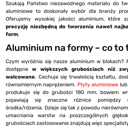
Szukają Państwo niezawodnego materiału do two
aluminiowe to doskonały wybór dla branży prod
Oferujemy wysokiej jakości aluminium, które
precyzję niezbędną do tworzenia nawet najb
form
.
Aluminium na formy – co to 
Czym wyróżnia się nasze aluminium w blokach? 
dostępne
w większych grubościach niż zwy
walcowane
. Cechuje się trwałością kształtu, do
równomiernym naprężeniem.
Płyty aluminiowe
lu
produkuje się do grubości 180 mm, bowiem wr
pojawiają się znaczne różnice pomiędzy s
środka/rdzenia. Dzieje się tak z powodu nierówno
umacniania warstw na poszczególnych głębok
grubościach zastosowanie znajdują więc specjalist