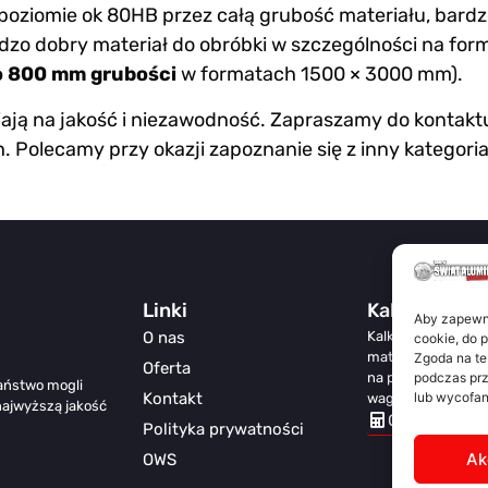
a poziomie ok 80HB przez całą grubość materiału, bar
rdzo dobry materiał do obróbki w szczególności na fo
o 800 mm grubości
w formatach 1500 × 3000 mm).
iają na jakość i niezawodność. Zapraszamy do kontaktu
Polecamy przy okazji zapoznanie się z inny kategoria
Linki
Kalkulator
Aby zapewnić
O nas
Kalkulator Świat A
cookie, do 
materiałów z meta
Zgoda na te
Oferta
na podstawie otrzy
podczas prz
aństwo mogli
Kontakt
lub wycofan
wagę teoretyczną 
najwyższą jakość
Otwórz Kalku
Polityka prywatności
Ak
OWS