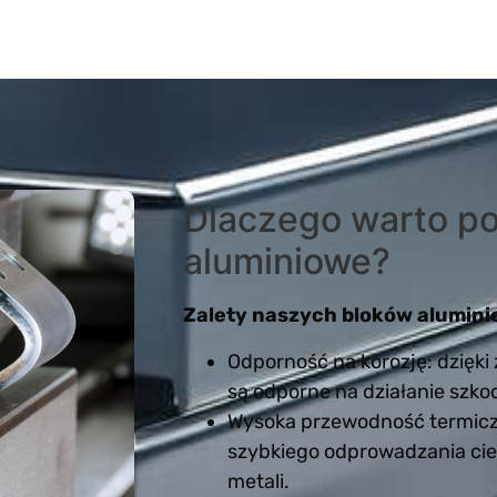
Dlaczego warto po
aluminiowe?
Zalety naszych bloków alumin
Odporność na korozję: dzięki
są odporne na działanie szk
Wysoka przewodność termicz
szybkiego odprowadzania ciep
metali.