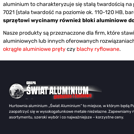
aluminium to charakteryzuje się stałą twardością n
7021 (stała twardość na poziomie ok. 110-120 HB, ba
sprzętowi wycinamy również bloki aluminiowe d
Nasze produkty są przeznaczone dla firm, które staw
aluminiowych lub innych oferowanych rozwiązaniach. 
okrągłe aluminiowe pręty
czy
blachy ryflowane
.
Hurtownia aluminium „Świat Aluminium” to miejsce, w którym będą P
zaopatrzyć się w wysokogatunkowe metale nieżelazne. Zapewniamy 
asortymentu, szeroki wybór i co najważniejsze – korzystne ceny.