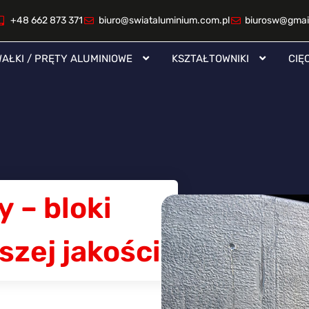
+48 662 873 371
biuro@swiataluminium.com.pl
biurosw@gmai
AŁKI / PRĘTY ALUMINIOWE
KSZTAŁTOWNIKI
CIĘ
 – bloki
zej jakości