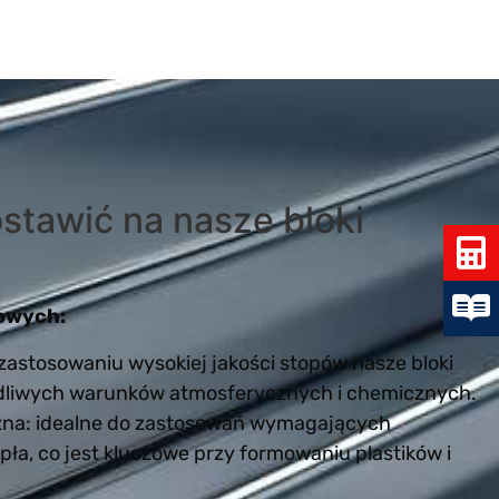
stawić na nasze bloki
iowych:
 zastosowaniu wysokiej jakości stopów nasze bloki
odliwych warunków atmosferycznych i chemicznych.
na: idealne do zastosowań wymagających
ła, co jest kluczowe przy formowaniu plastików i