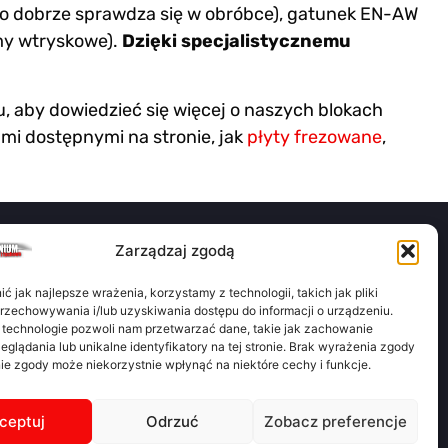
dzo dobrze sprawdza się w obróbce), gatunek EN-AW
rmy wtryskowe).
Dzięki specjalistycznemu
, aby dowiedzieć się więcej o naszych blokach
mi dostępnymi na stronie, jak
płyty frezowane
,
Zarządzaj zgodą
 jak najlepsze wrażenia, korzystamy z technologii, takich jak pliki
luminium jest darmową aplikacją do obliczania wagi teoretycznej
przechowywania i/lub uzyskiwania dostępu do informacji o urządzeniu.
li oraz przesyłania zapytań ofertowych dotyczących materiałów
 technologie pozwoli nam przetwarzać dane, takie jak zachowanie
manych rezultatów. To proste: Wybierz materiał, typ I kształt – oblicz
eglądania lub unikalne identyfikatory na tej stronie. Brak wyrażenia zgody
ie zgody może niekorzystnie wpłynąć na niektóre cechy i funkcje.
– Prześlij RFQ
lator
ceptuj
Odrzuć
Zobacz preferencje