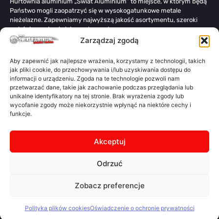
Hurtownia aluminium „Świat Aluminium” to miejsce, w którym będą
Państwo mogli zaopatrzyć się w wysokogatunkowe metale
nieżelazne. Zapewniamy najwyższą jakość asortymentu, szeroki
wybór i co najważniejsze – korzystne ceny.
Zarządzaj zgodą
Linki
O nas
Aby zapewnić jak najlepsze wrażenia, korzystamy z technologii, takich
jak pliki cookie, do przechowywania i/lub uzyskiwania dostępu do
Oferta
informacji o urządzeniu. Zgoda na te technologie pozwoli nam
Kontakt
przetwarzać dane, takie jak zachowanie podczas przeglądania lub
unikalne identyfikatory na tej stronie. Brak wyrażenia zgody lub
Polityka prywatności
wycofanie zgody może niekorzystnie wpłynąć na niektóre cechy i
OWS
funkcje.
Kalkulator
Kalkulator Świat Aluminium jest darmową aplikacją do obliczania
Akceptuj
wagi teoretycznej materiałów z metali oraz przesyłania zapytań
ofertowych dotyczących materiałów na podstawie otrzymanych
Odrzuć
rezultatów. To proste: Wybierz materiał, typ I kształt – oblicz wagę
teoretyczną – Prześlij RFQ
Otwórz Kalkulator
Zobacz preferencje
Polityka plików cookies
Oświadczenie o ochronie prywatności