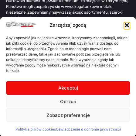
Hurtownia aluminium „Świat Aluminium” to miejsce, w którym będą
Państwo mogli zaopatrzyć się w wysokogatunkowe metale
nieżelazne. Zapewniamy najwyższą jakość asortymentu, szeroki
wybór i co najważniejsze – korzystne ceny.
Zarządzaj zgodą
Linki
O nas
Aby zapewnić jak najlepsze wrażenia, korzystamy z technologii, takich
jak pliki cookie, do przechowywania i/lub uzyskiwania dostępu do
Oferta
informacji o urządzeniu. Zgoda na te technologie pozwoli nam
Kontakt
przetwarzać dane, takie jak zachowanie podczas przeglądania lub
unikalne identyfikatory na tej stronie. Brak wyrażenia zgody lub
Polityka prywatności
wycofanie zgody może niekorzystnie wpłynąć na niektóre cechy i
OWS
funkcje.
Kalkulator
Kalkulator Świat Aluminium jest darmową aplikacją do obliczania
Akceptuj
wagi teoretycznej materiałów z metali oraz przesyłania zapytań
ofertowych dotyczących materiałów na podstawie otrzymanych
Odrzuć
rezultatów. To proste: Wybierz materiał, typ I kształt – oblicz wagę
teoretyczną – Prześlij RFQ
Otwórz Kalkulator
Zobacz preferencje
Polityka plików cookies
Oświadczenie o ochronie prywatności