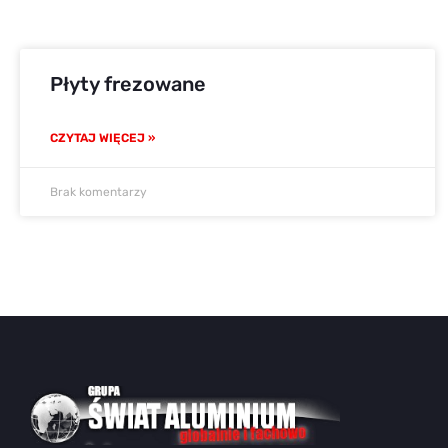
Płyty frezowane
CZYTAJ WIĘCEJ »
Brak komentarzy