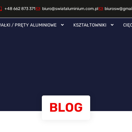
+48 662 873 371
biuro@swiataluminium.com.pl
biurosw@gmai
AŁKI / PRĘTY ALUMINIOWE
KSZTAŁTOWNIKI
CIĘ
BLOG