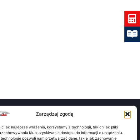
Zarządzaj zgodą
 jak najlepsze wrażenia, korzystamy z technologii, takich jak pliki
luminium jest darmową aplikacją do obliczania wagi teoretycznej
przechowywania i/lub uzyskiwania dostępu do informacji o urządzeniu.
li oraz przesyłania zapytań ofertowych dotyczących materiałów
 technologie pozwoli nam przetwarzać dane, takie jak zachowanie