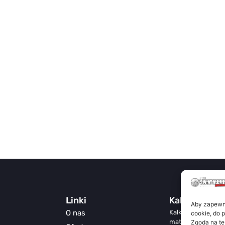
Linki
Kalkulator
Aby zapewnić
O nas
Kalkulator Świat A
cookie, do 
materiałów z meta
Zgoda na te